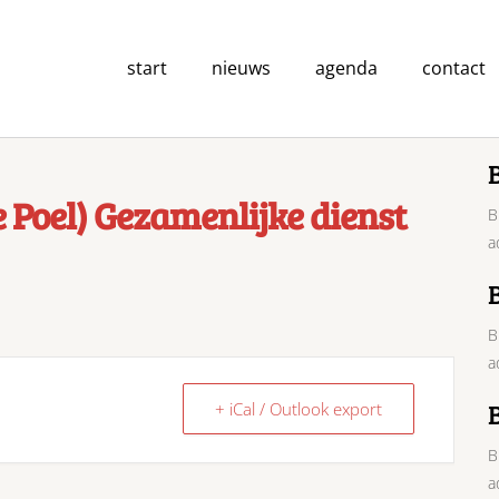
start
nieuws
agenda
contact
e Poel) Gezamenlijke dienst
B
a
B
a
+ iCal / Outlook export
B
a