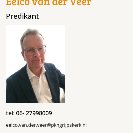
Eelco van der Veer
Predikant
tel: 06- 27998009
eelco.van.der.veer@pkngrijpskerk.nl