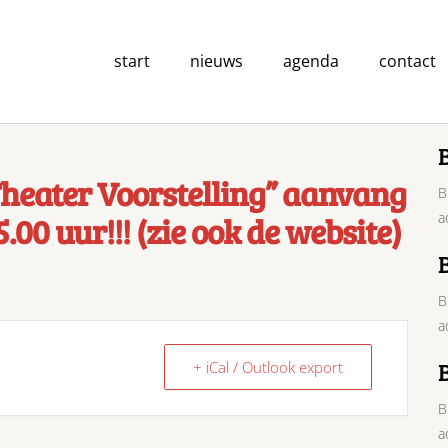
start
nieuws
agenda
contact
Theater Voorstelling” aanvang
B
.00 uur!!! (zie ook de website)
a
B
a
+ iCal / Outlook export
B
a