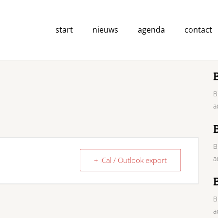
start
nieuws
agenda
contact
B
a
B
a
+ iCal / Outlook export
B
a