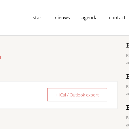
start
nieuws
agenda
contact
4
B
a
B
a
+ iCal / Outlook export
B
a